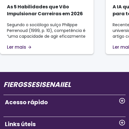
As 5 Habilidades que Vão
A IA q
Impulsionar Carreiras em 2026
para t
Segundo o sociólogo suíço Philippe
Recente
Perrenoud (1999, p. 10), competência é
univers
“uma capacidade de agir eficazmente
artigo 
em um determinado tipo de situação,
Xing et 
Ler mais
Ler ma
apoiada em conhecimentos, mas sem
modelos
limitar-se a eles”. Essa definição revela
o ChatG
algo essencial: no mundo do trabalho,
qualida
não basta acumular saberes, é preciso
Twitter
transformá-los em ação. Embora os
teorias
carros voadores ainda não façam …
desinfo
resulta
FIERGS
SESI
SENAI
IEL
modelos
Acesso rápido
Links úteis