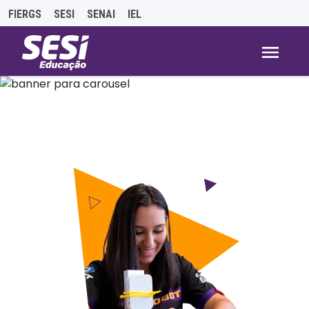
FIERGS
SESI
SENAI
IEL
Slide 1 of 3