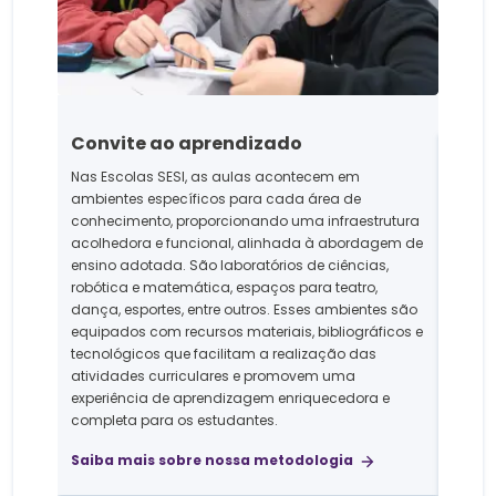
Convite ao aprendizado
Parc
Nas Escolas SESI, as aulas acontecem em
ambientes específicos para cada área de
A part
conhecimento, proporcionando uma infraestrutura
da Esc
acolhedora e funcional, alinhada à abordagem de
maior
ensino adotada. São laboratórios de ciências,
trabal
robótica e matemática, espaços para teatro,
Durant
dança, esportes, entre outros. Esses ambientes são
das au
equipados com recursos materiais, bibliográficos e
é ofer
tecnológicos que facilitam a realização das
Profis
atividades curriculares e promovem uma
compe
experiência de aprendizagem enriquecedora e
sala 
completa para os estudantes.
futura
Saiba mais sobre nossa metodologia
Saiba