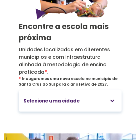
Processo seletivo
Encontre a escola mais
próxima
Confira as informações para ingresso nas Escolas de
Ensino Médio.
Unidades localizadas em diferentes
municípios e com infraestrutura
Saiba mais
alinhada à metodologia de ensino
praticada
*
.
*
Inauguramos uma nova escola no município de
Santa Cruz do Sul para o ano letivo de 2027.
keyboard_arrow_down
Selecione uma cidade