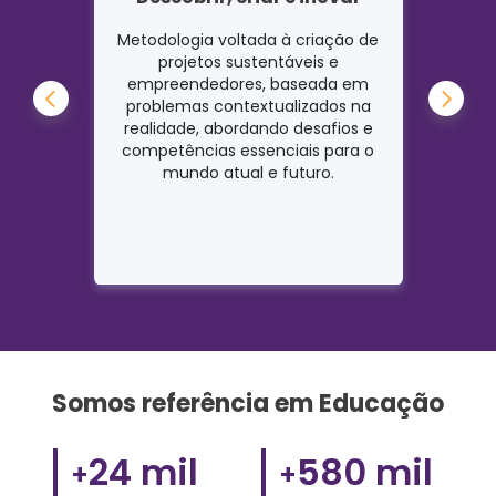
 a
Metodologia voltada à criação de
P
 e
projetos sustentáveis e
consid
das as
empreendedores, baseada em
de dif
 com
problemas contextualizados na
dos es
a
realidade, abordando desafios e
juven
a
competências essenciais para o
esp
oração
mundo atual e futuro.
Somos referência em Educação
24 mil
580 mil