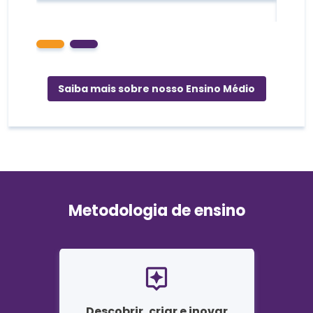
Saiba mais sobre nosso Ensino Médio
Metodologia de ensino
Descobrir, criar e inovar
Per